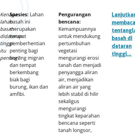
Kenapa
Spesies:
Lahan
Pengurangan
Lanjutka
lahan
basah ini
bencana:
membac
basah
merupakan
Kemampuannya
tentang 
didataran
tempat
untuk mendukung
basah di
tinggi
pemberhentian
pertumbuhan
dataran
itu
penting bagi
vegetasi
tinggi…
penting?
burung migran
mengurangi erosi
dan tempat
tanah dan menjadi
berkembang
penyangga aliran
biak bagi
air, menjadikan
burung, ikan dan
aliran air yang
amfibi.
lebih stabil di hilir
sekaligus
mengurangi
tingkat keparahan
bencana seperti
tanah longsor,