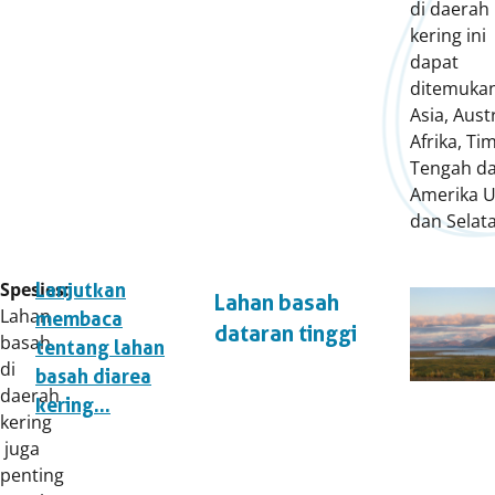
di daerah
kering ini
dapat
ditemukan
Asia, Austr
Afrika, Ti
Tengah d
Amerika U
dan Selat
Spesies:
Lanjutkan
Lahan basah
Lahan
membaca
dataran tinggi
basah
tentang lahan
di
basah diarea
daerah
kering…
kering
juga
penting