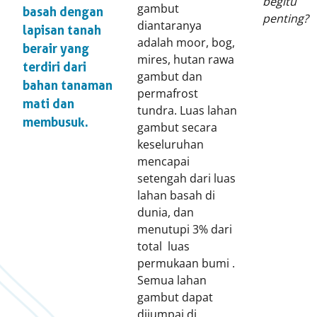
begitu
gambut
basah dengan
penting?
diantaranya
lapisan tanah
adalah moor, bog,
berair yang
mires, hutan rawa
terdiri dari
gambut dan
bahan tanaman
permafrost
mati dan
tundra. Luas lahan
membusuk.
gambut secara
keseluruhan
mencapai
setengah dari luas
lahan basah di
dunia, dan
menutupi 3% dari
total luas
permukaan bumi .
Semua lahan
gambut dapat
dijumpai di