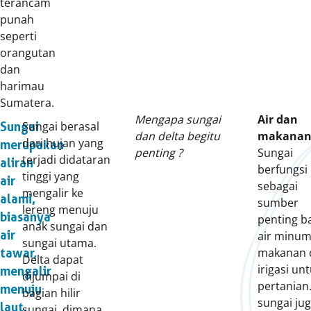
terancam
punah
seperti
orangutan
dan
harimau
Sumatera.
Mengapa sungai
Air dan
Sungai berasal
Sungai
dan delta begitu
makanan
dari hujan yang
merupakan
penting ?
Sungai
terjadi didataran
aliran
berfungsi
tinggi yang
air
sebagai
mengalir ke
alami,
sumber
lereng menuju
biasanya
penting b
anak sungai dan
air
air minum
sungai utama.
makanan 
tawar,
Delta dapat
irigasi un
mengalir
dijumpai di
pertanian.
menuju
bagian hilir
sungai ju
laut,
sungai, dimana