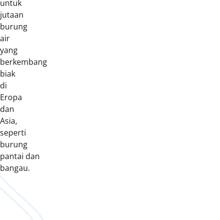
untuk
jutaan
burung
air
yang
berkembang
biak
di
Eropa
dan
Asia,
seperti
burung
pantai dan
bangau.