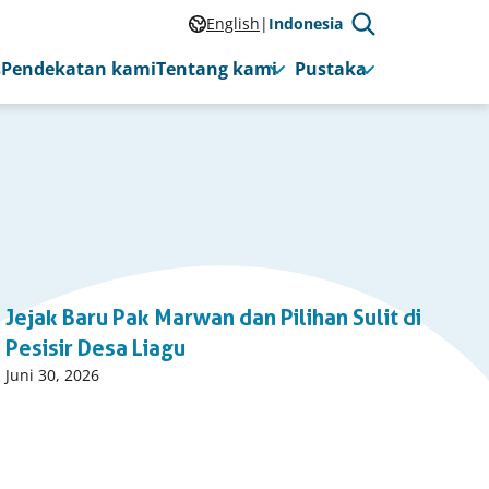
English
Indonesia
s
Pendekatan kami
Tentang kami
Pustaka
P
1
2
…
Jejak Baru Pak Marwan dan Pilihan Sulit di
Page
Page
Pesisir Desa Liagu
Published
Juni 30, 2026
on: