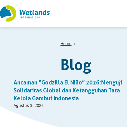
Straight
to
content
Home
Blog
A
Ancaman “Godzilla El Niño” 2026:Menguji
list
Solidaritas Global dan Ketangguhan Tata
Kelola Gambut Indonesia
of
Published
Agustus 3, 2026
on:
items