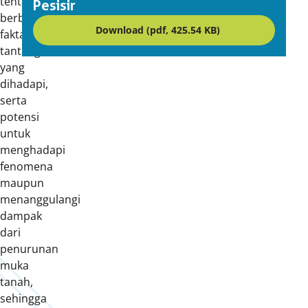
tentang
Pesisir
berbagai
Download (pdf, 425.54 KB)
fakta,
tantangan
yang
dihadapi,
serta
potensi
untuk
menghadapi
fenomena
maupun
menanggulangi
dampak
dari
penurunan
muka
tanah,
sehingga