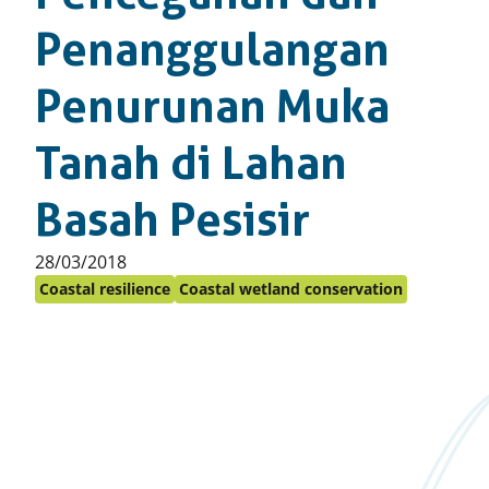
Penanggulangan
Penurunan Muka
Tanah di Lahan
Basah Pesisir
Published
28/03/2018
on:
Coastal resilience
Coastal wetland conservation