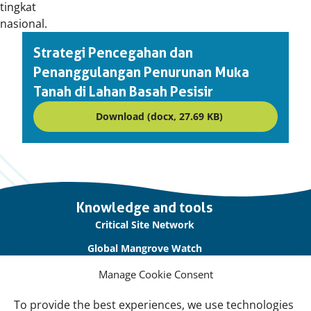
tingkat
nasional.
Strategi Pencegahan dan
Penanggulangan Penurunan Muka
Tanah di Lahan Basah Pesisir
Download (docx, 27.69 KB)
Important
Knowledge and tools
links
Critical Site Network
Global Mangrove Watch
International Waterbird Census
Manage Cookie Consent
Waterbirds Populations Portal
To provide the best experiences, we use technologies