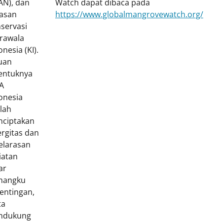
AN), dan
Watch dapat dibaca pada
asan
https://www.globalmangrovewatch.org/
servasi
rawala
onesia (KI).
uan
entuknya
A
onesia
lah
ciptakan
ergitas dan
elarasan
iatan
ar
mangku
entingan,
ta
ndukung