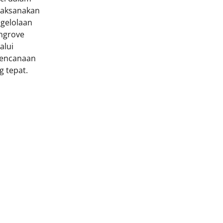
aksanakan
gelolaan
ngrove
alui
encanaan
g tepat.