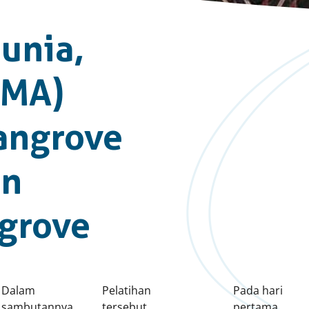
unia,
GMA)
angrove
an
grove
Dalam
Pelatihan
Pada hari
sambutannya,
tersebut
pertama,