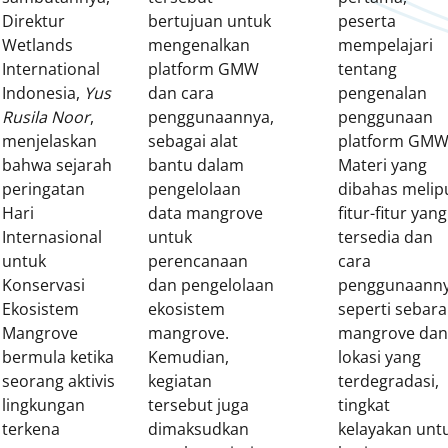
Direktur
bertujuan untuk
peserta
Wetlands
mengenalkan
mempelajari
International
platform GMW
tentang
Indonesia,
Yus
dan cara
pengenalan
Rusila Noor
,
penggunaannya,
penggunaan
menjelaskan
sebagai alat
platform GMW
bahwa sejarah
bantu dalam
Materi yang
peringatan
pengelolaan
dibahas melip
Hari
data mangrove
fitur-fitur yang
Internasional
untuk
tersedia dan
untuk
perencanaan
cara
Konservasi
dan pengelolaan
penggunaanny
Ekosistem
ekosistem
seperti sebar
Mangrove
mangrove.
mangrove dan
bermula ketika
Kemudian,
lokasi yang
seorang aktivis
kegiatan
terdegradasi,
lingkungan
tersebut juga
tingkat
terkena
dimaksudkan
kelayakan unt