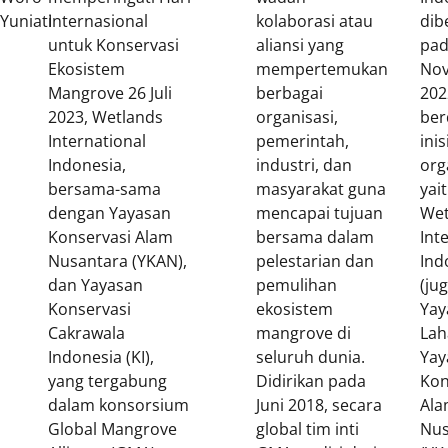
Yuniati
Internasional
kolaborasi atau
dib
untuk Konservasi
aliansi yang
pa
Ekosistem
mempertemukan
No
Mangrove 26 Juli
berbagai
202
2023, Wetlands
organisasi,
ber
International
pemerintah,
inis
Indonesia,
industri, dan
org
bersama-sama
masyarakat guna
yai
dengan Yayasan
mencapai tujuan
Wet
Konservasi Alam
bersama dalam
Int
Nusantara (YKAN),
pelestarian dan
Ind
dan Yayasan
pemulihan
(ju
Konservasi
ekosistem
Yay
Cakrawala
mangrove di
Lah
Indonesia (KI),
seluruh dunia.
Yay
yang tergabung
Didirikan pada
Kon
dalam konsorsium
Juni 2018, secara
Al
Global Mangrove
global tim inti
Nus