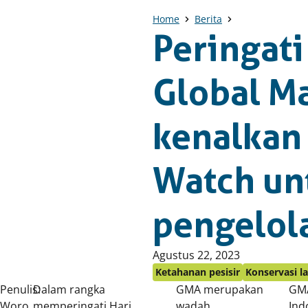
Home
Berita
Peringati
Global M
kenalkan
Watch un
pengelol
Published
Agustus 22, 2023
on:
Ketahanan pesisir
Konservasi l
Penulis:
Dalam rangka
GMA merupakan
GMA
Woro
memperingati Hari
wadah
Ind