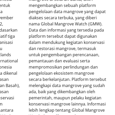
entuk
mengembangkan sebuah platform
da
pengelolaan data mangrove yang dapat
vember
diakses secara terbuka, yang diberi
2,
nama Global Mangrove Watch (GMW).
dasarkan
Data dan informasi yang tersedia pada
iatif tiga
platform tersebut dapat digunakan
anisasi
dalam mendukung kegiatan konservasi
tu
dan restorasi mangrove, termasuk
lands
untuk pengembangan perencanaan,
ernational
pemantauan dan evaluasi serta
onesia
mempromosikan perlindungan dan
ga dikenal
pengelolaan ekosistem mangrove
asan
secara berkelanjutan. Platform tersebut
an Basah),
melengkapi data mangrove yang sudah
asan
ada, baik yang dikembangkan oleh
servasi
pemerintah, maupun pelaku kegiatan
am
konservasi mangrove lainnya.
Informasi
antara
lebih lengkap tentang Global Mangrove