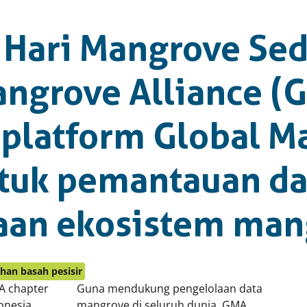
 Hari Mangrove Sed
angrove Alliance (
 platform Global M
tuk pemantauan d
aan ekosistem man
ahan basah pesisir
 chapter
Guna mendukung pengelolaan data
onesia
mangrove di seluruh dunia, GMA