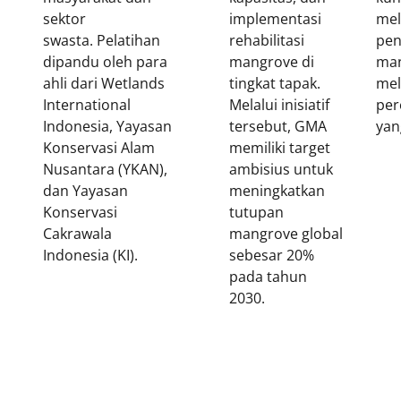
sektor
implementasi
mel
swasta.
Pelatihan
rehabilitasi
pen
dipandu oleh para
mangrove di
ma
ahli dari Wetlands
tingkat tapak.
mel
International
Melalui inisiatif
per
Indonesia,
Yayasan
tersebut, GMA
yan
Konservasi Alam
memiliki target
Nusantara (YKAN),
ambisius untuk
dan Yayasan
meningkatkan
Konservasi
tutupan
Cakrawala
mangrove global
Indonesia (KI)
.
sebesar 20%
pada tahun
2030.