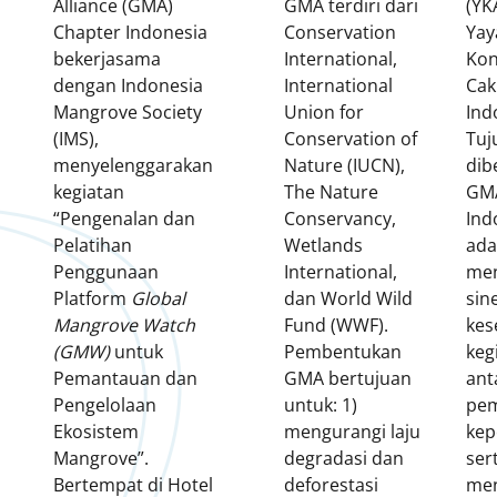
Alliance (GMA)
GMA terdiri dari
(YK
Chapter Indonesia
Conservation
Yay
bekerjasama
International,
Kon
dengan Indonesia
International
Cak
Mangrove Society
Union for
Ind
(IMS),
Conservation of
Tuj
menyelenggarakan
Nature (IUCN),
dib
kegiatan
The Nature
GM
“Pengenalan dan
Conservancy,
Ind
Pelatihan
Wetlands
ada
Penggunaan
International,
men
Platform
Global
dan World Wild
sin
Mangrove Watch
Fund (WWF).
kes
(GMW)
untuk
Pembentukan
keg
Pemantauan dan
GMA bertujuan
ant
Pengelolaan
untuk: 1)
pe
Ekosistem
mengurangi laju
kep
Mangrove”.
degradasi dan
ser
Bertempat di Hotel
deforestasi
me