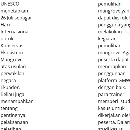
UNESCO
pemulihan
menetapkan
mangrove yan
26 Juli sebagai
dapat diisi ole
Hari
pengguna yan
Internasional
melakukan
untuk
kegiatan
Konservasi
pemulihan
Ekosistem
mangrove. Ag
Mangrove,
peserta dapat
atas usulan
menerapkan
perwakilan
penggunaan
negara
platform GM
Ekuador.
dengan baik,
Beliau juga
para trainer
menambahkan
memberi stud
tentang
kasus untuk
pentingnya
dikerjakan ole
pelaksanaan
peserta. Dala
pelatihan
studi kasus