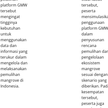
platform GMW
tersebut,
tersebut
peserta
mengingat
mensimulasik
tingginya
penggunaan
kebutuhan
platform GM
untuk
dalam
menggunakan
penyusunan
data dan
rencana
informasi yang
pemulihan da
terukur dalam
pengelolaan
mengelola dan
ekosistem
melaksanakan
mangrove
pemulihan
sesuai dengan
mangrove di
skenario yang
Indonesia.
diberikan. Pad
kesempatan
tersebut,
peserta juga