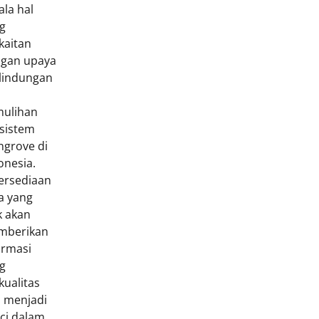
ala hal
g
kaitan
gan upaya
lindungan
n
ulihan
sistem
grove di
onesia.
ersediaan
a yang
k akan
mberikan
ormasi
g
kualitas
 menjadi
ci dalam