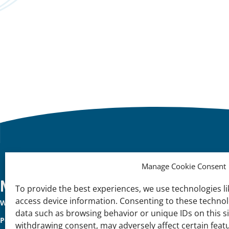
Manage Cookie Consent
Important
Menu Utama
T
To provide the best experiences, we use technologies li
access device information. Consenting to these technolo
Wetlands
Te
links
data such as browsing behavior or unique IDs on this s
Pendekatan kami
Ba
withdrawing consent, may adversely affect certain feat