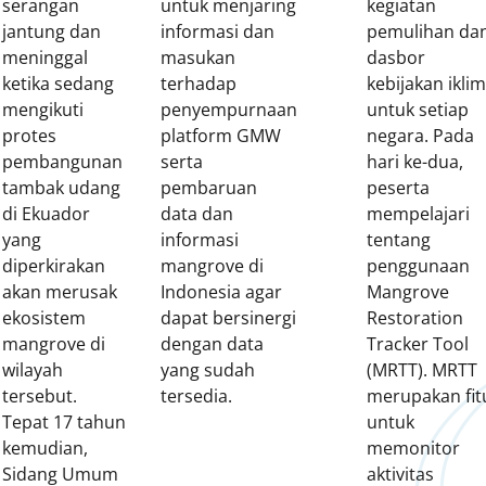
serangan
untuk menjaring
kegiatan
jantung dan
informasi dan
pemulihan da
meninggal
masukan
dasbor
ketika sedang
terhadap
kebijakan iklim
mengikuti
penyempurnaan
untuk setiap
protes
platform GMW
negara. Pada
pembangunan
serta
hari ke-dua,
tambak udang
pembaruan
peserta
di Ekuador
data dan
mempelajari
yang
informasi
tentang
diperkirakan
mangrove di
penggunaan
akan merusak
Indonesia agar
Mangrove
ekosistem
dapat bersinergi
Restoration
mangrove di
dengan data
Tracker Tool
wilayah
yang sudah
(MRTT). MRTT
tersebut.
tersedia.
merupakan fit
Tepat 17 tahun
untuk
kemudian,
memonitor
Sidang Umum
aktivitas