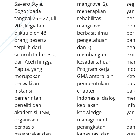
Savero Style,
mangrove, 2).
seg
Bogor pada
menerapkan
yan
tanggal 26 – 27 Juli
rehabilitasi
ber
202, kegiatan
mangrove
den
diikuti oleh 48
berbasis ilmu
per
orang peserta
pengetahuan,
da
terpilih dari
dan 3).
pem
seluruh Indonesia,
membangun
eko
dari Aceh hingga
kesadartahuan.
man
Papua, yang
Program kerja
Ind
merupakan
GMA antara lain
Ket
perwakilan
pembentukan
dat
instansi
chapter
bai
pemerintah,
Indonesia, dialog
me
peneliti dan
kebijakan,
inf
akademisi, LSM,
knowledge
yan
organisasi
management,
ber
berbasis
peningkatan
dan
masyarakat dan
kapasitas, dan
kun