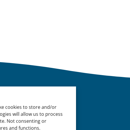
entang Kami
ke cookies to store and/or
gies will allow us to process
ntang kami
ite. Not consenting or
gaimana kami bekerja
ures and functions.