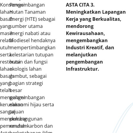
Konservasi
Pengembangan
ASTA CITA 3.
lahan
Hutan Tanaman
Meningkatkan Lapangan
basah
Energi (HTE) sebagai
Kerja yang Berkualitas,
yang
sumber utama
mendorong
masih
energi nabati atau
Kewirausahaan,
relatif
biodiesel hendaknya
mengembangkan
utuh
mempertimbangkan
Industri Kreatif, dan
serta
kelestarian tutupan
melanjutkan
restorasi
hutan dan fungsi
pengembangan
lahan
ekologis lahan
Infrastruktur.
basah
gambut, sebagai
yang
bagian strategi
telah
besar
mengalami
pengembangan
kerusakan
ekonomi hijau serta
sangat
tujuan
mendukung
pembangunan
pemenuhan
rendah karbon dan