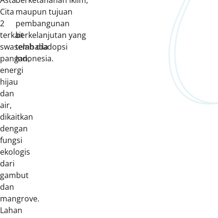
Asta
berketahanan iklim,
Cita
maupun tujuan
2
pembangunan
terkait
berkelanjutan yang
swasembada
telah diadopsi
pangan,
Indonesia.
energi
hijau
dan
air,
dikaitkan
dengan
fungsi
ekologis
dari
gambut
dan
mangrove.
Lahan