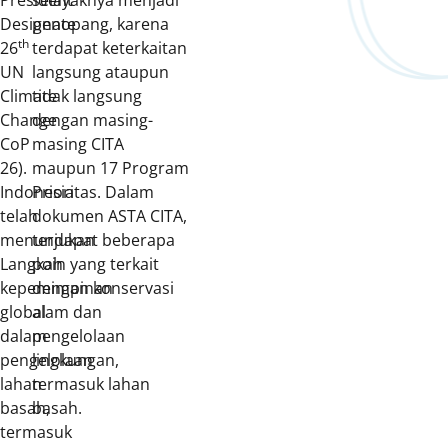
President
selayaknya menjadi
Designate
penopang, karena
th
26
terdapat keterkaitan
UN
langsung ataupun
Climate
tidak langsung
Change
dengan masing-
CoP
masing CITA
26).
maupun 17 Program
Indonesia
Prioritas. Dalam
telah
dokumen ASTA CITA,
menunjukan
terdapat beberapa
Langkah
poin yang terkait
kepemimpinan
dengan konservasi
global
alam dan
dalam
pengelolaan
pengelolaan
lingkungan,
lahan
termasuk lahan
basah,
basah.
termasuk