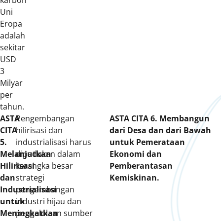
karbon
Uni
Eropa
adalah
sekitar
USD
3
Milyar
per
tahun.
ASTA
Pengembangan
ASTA CITA 6. Membangun
CITA
hilirisasi dan
dari Desa dan dari Bawah
5.
industrialisasi harus
untuk Pemerataan
Melanjutkan
dipadukan dalam
Ekonomi dan
Hilirisasi
kerangka besar
Pemberantasan
dan
strategi
Kemiskinan.
Industrialisasi
pengembangan
untuk
industri hijau dan
Meningkatkan
pengelolaan sumber