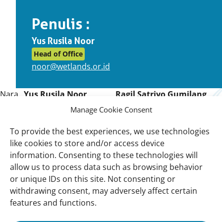
Penulis :
Yus Rusila Noor
Head of Office
noor@wetlands.or.id
Nara
Yus Rusila Noor
Ragil Satriyo Gumilang
Hubung:
Direktur
Policy Officer
Manage Cookie Consent
noor@wetlands.or.id
ragilsatriyo@wetlands.or.id
08128289379
085326647106
To provide the best experiences, we use technologies
like cookies to store and/or access device
information. Consenting to these technologies will
allow us to process data such as browsing behavior
Important
Menu Utama
or unique IDs on this site. Not consenting or
links
Wetlands
withdrawing consent, may adversely affect certain
Pendekatan kami
features and functions.
Tentang kami