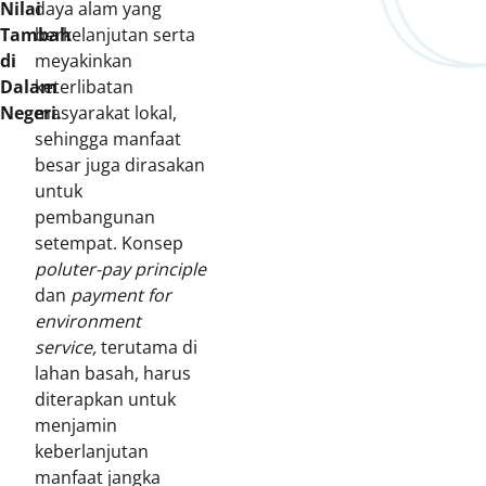
Nilai
daya alam yang
Tambah
berkelanjutan serta
di
meyakinkan
Dalam
keterlibatan
Negeri.
masyarakat lokal,
sehingga manfaat
besar juga dirasakan
untuk
pembangunan
setempat. Konsep
poluter-pay principle
dan
payment for
environment
service,
terutama di
lahan basah, harus
diterapkan untuk
menjamin
keberlanjutan
manfaat jangka