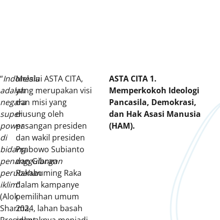
“
Indonesia
Melalui ASTA CITA,
ASTA CITA 1.
adalah
yang merupakan visi
Memperkokoh Ideologi
negara
dan misi yang
Pancasila, Demokrasi,
super
diusung oleh
dan Hak Asasi Manusia
power
pasangan presiden
(HAM).
di
dan wakil presiden
bidang
Prabowo Subianto
penanggulangan
dan Gibran
perubahan
Rakabuming Raka
iklim
dalam kampanye
”
(Alok
pemilihan umum
Sharma,
2024, lahan basah