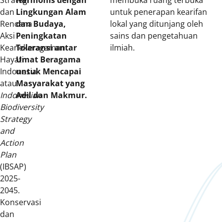
Strategi
Harmonis dengan
membuka ruang terbuka
dan
Lingkungan Alam
untuk penerapan kearifan
Rencana
dan Budaya,
lokal yang ditunjang oleh
Aksi
Peningkatan
sains dan pengetahuan
Keanekaragaman
Toleransi antar
ilmiah.
Hayati
Umat Beragama
Indonesia
untuk Mencapai
atau
Masyarakat yang
Indonesian
Adil dan Makmur.
Biodiversity
Strategy
and
Action
Plan
(IBSAP)
2025-
2045.
Konservasi
dan